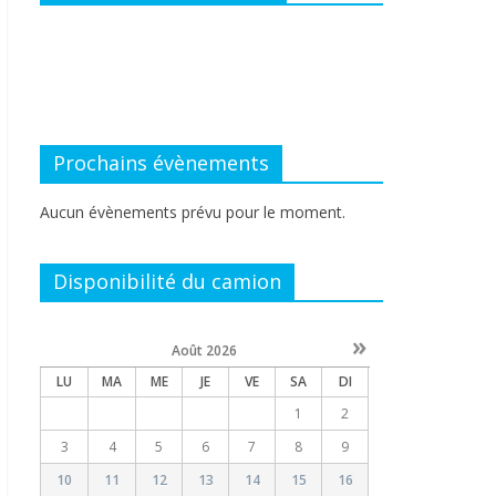
Prochains évènements
Aucun évènements prévu pour le moment.
Disponibilité du camion
»
Août
2026
LU
MA
ME
JE
VE
SA
DI
1
2
3
4
5
6
7
8
9
10
11
12
13
14
15
16