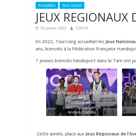
Actualités
Non classé
JEUX REGIONAUX D
30 janvier 2023
CDH 81
En 2022, Tourcoing accueillait les
Jeux Nationaux
ans, licenciés à la Fédération Française Handispo
7 jeunes licenciés handisport dans le Tarn ont 
Cha
Vice Champion de France – de 18
ans
D
Combiné Athlé
(Saut/Course/Lancé)
Andreu Camille
Cette année, place aux
Jeux Régionaux de l’Av