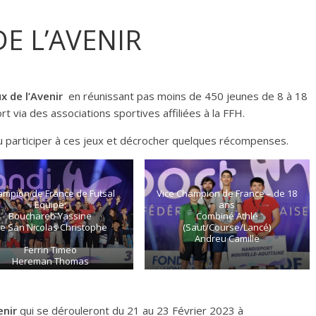
E L’AVENIR
 de l’Avenir
en réunissant pas moins de 450 jeunes de 8 à 18
rt via des associations sportives affiliées à la FFH.
pu participer à ces jeux et décrocher quelques récompenses.
mpion de France de Futsal
Vice Champion de France – de 18
Equipe:
ans
Bouchareb Yassine
Combiné Athlé
e San Nicolas Christophe
(Saut/Course/Lancé)
Andreu Camille
Ferrin Timeo
Hereman Thomas
Taton Nolan
Venguetama Jaimy
enir
qui se dérouleront du 21 au 23 Février 2023 à