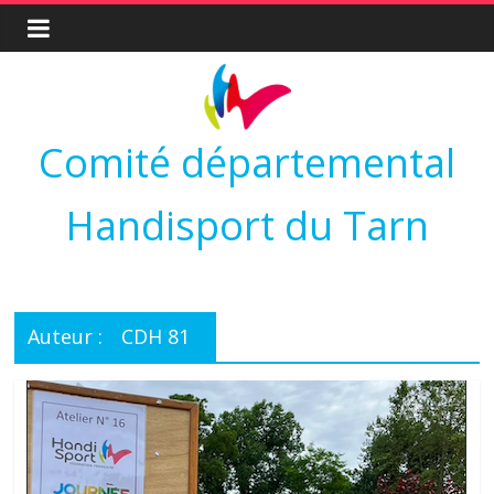
Comité départemental
Handisport du Tarn
Auteur :
CDH 81