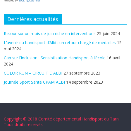
Powered by
Booking Calendar
Dernières actualités
Retour sur un mois de juin riche en interventions
25 juin 2024
L’avenir du handisport d’Albi : un retour chargé de médailles
15
mai 2024
Cap sur l’Inclusion : Sensibilisation Handisport à l’école
16 avril
2024
COLOR RUN – CIRCUIT D’ALBI
27 septembre 2023
Journée Sport Santé CPAM ALBI
14 septembre 2023
Copyright © 2018 Comité départemental Handisport du Tarn.
Tous droits réservés.